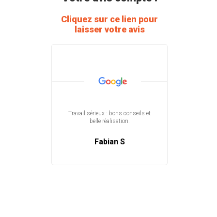
Cliquez sur ce lien pour
laisser votre avis
Travail sérieux : bons conseils et
belle réalisation.
Appel le
désamor
Passage d
Fabian S
Interve
minutes
fa
Désolé p
certains 
ne m’
d’expans
aurait pu
vu mes co