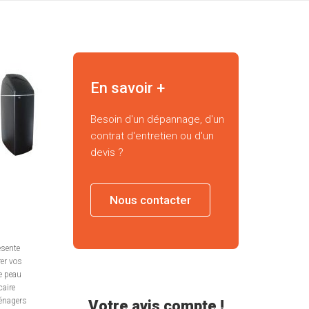
En savoir +
Besoin d'un dépannage, d'un
contrat d'entretien ou d'un
devis ?
Nous contacter
ésente
er vos
re peau
caire
ménagers
Votre avis compte !